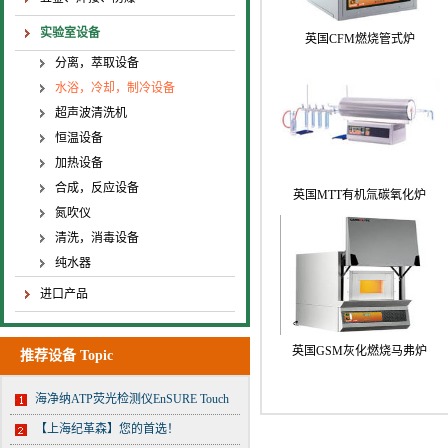
实验室设备
英国CFM燃烧管式炉
分离，萃取设备
水浴，冷却，制冷设备
超声波清洗机
恒温设备
加热设备
合成，反应设备
英国MTT有机氚碳氧化炉
氮吹仪
清洗，消毒设备
纯水器
进口产品
英国GSM灰化燃烧马弗炉
推荐设备 Topic
海净纳ATP荧光检测仪EnSURE Touch
【上海纪革森】您的首选！