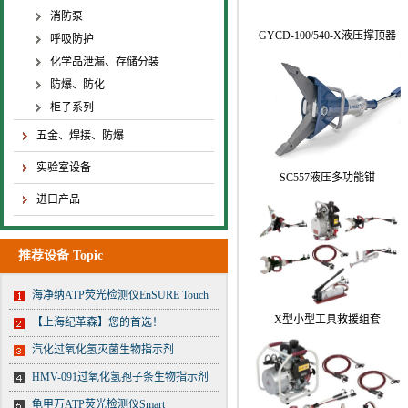
消防泵
GYCD-100/540-X液压撑顶器
呼吸防护
化学品泄漏、存储分装
防爆、防化
柜子系列
五金、焊接、防爆
实验室设备
SC557液压多功能钳
进口产品
推荐设备 Topic
海净纳ATP荧光检测仪EnSURE Touch
X型小型工具救援组套
【上海纪革森】您的首选！
汽化过氧化氢灭菌生物指示剂
HMV-091过氧化氢孢子条生物指示剂
龟甲万ATP荧光检测仪Smart