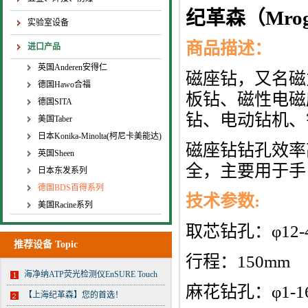
纪革森（Mro
实验室设备
商品描述：
进口产品
英国Anderen安得仁
磁座钻，又名磁
德国Hawo合福
板钻、磁性电磁
德国SITA
钻、电动钻机
美国Taber
日本Konika-Minolta(柯尼卡美能达)
磁座钻钻孔效率
英国Sheen
全，主要用于手
日本东发系列
德国BDS百得系列
技术参数:
美国Racine系列
取芯钻孔：φ12-
推荐设备 Topic
行程：150mm
海净纳ATP荧光检测仪EnSURE Touch
麻花钻孔：φ1-1
【上海纪革森】您的首选！