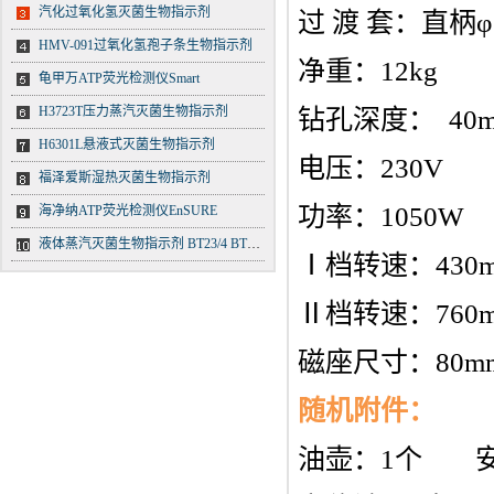
汽化过氧化氢灭菌生物指示剂
过 渡 套：直柄φ
HMV-091过氧化氢孢子条生物指示剂
净重：12kg
龟甲万ATP荧光检测仪Smart
H3723T压力蒸汽灭菌生物指示剂
钻孔深度： 40
H6301L悬液式灭菌生物指示剂
电压：230V
福泽爱斯湿热灭菌生物指示剂
功率：1050W
海净纳ATP荧光检测仪EnSURE
液体蒸汽灭菌生物指示剂 BT23/4 BT23/5 BT23/6
Ⅰ档转速：430mi
Ⅱ档转速：760mi
磁座尺寸：80mm×
随机附件：
油壶：1个 安